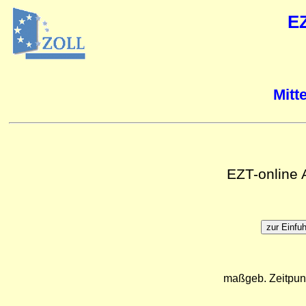
E
Mitt
EZT-online
maßgeb. Zeitpun