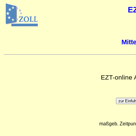
E
Mitt
EZT-online
maßgeb. Zeitpun