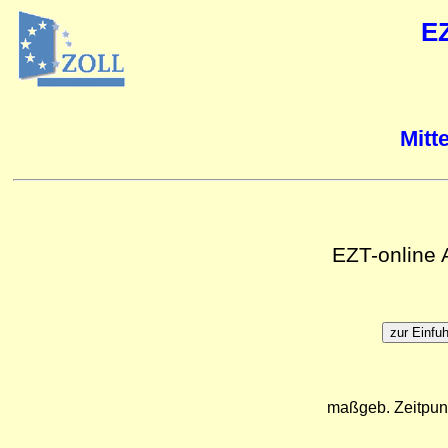
E
Mitt
EZT-online
maßgeb. Zeitpun