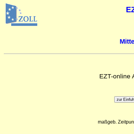
E
Mitt
EZT-online
maßgeb. Zeitpun