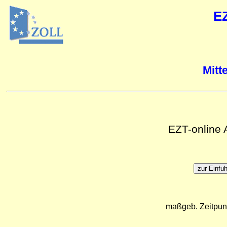
E
Mitt
EZT-online
maßgeb. Zeitpun