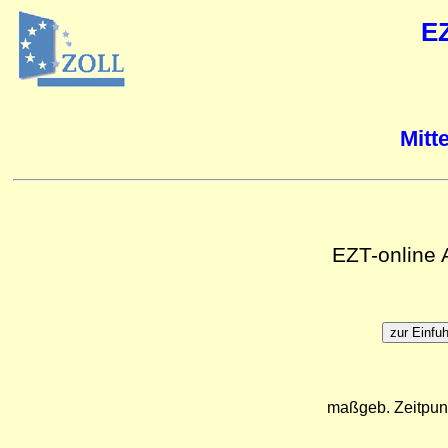
E
Mitt
EZT-online
maßgeb. Zeitpun