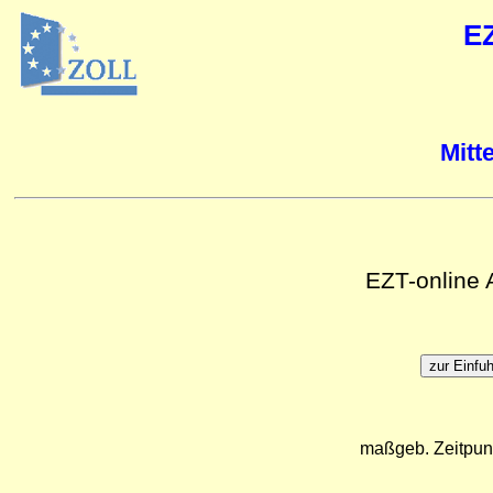
E
Mitt
EZT-online
maßgeb. Zeitpun