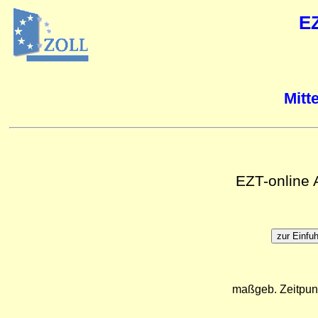
E
Mitt
EZT-online
maßgeb. Zeitpun