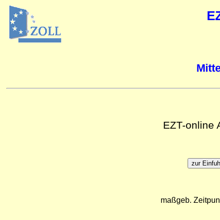
E
Mitt
EZT-online
maßgeb. Zeitpun