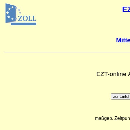
E
Mitt
EZT-online
maßgeb. Zeitpun