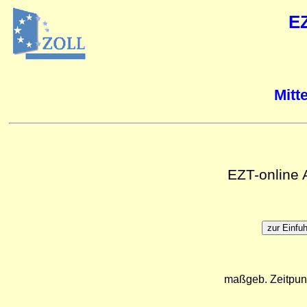
E
Mitt
EZT-online
maßgeb. Zeitpun