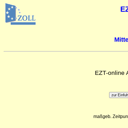
E
Mitt
EZT-online
maßgeb. Zeitpun