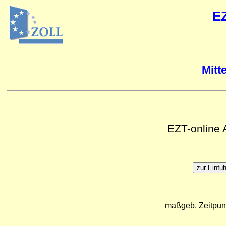
E
Mitt
EZT-online
maßgeb. Zeitpun