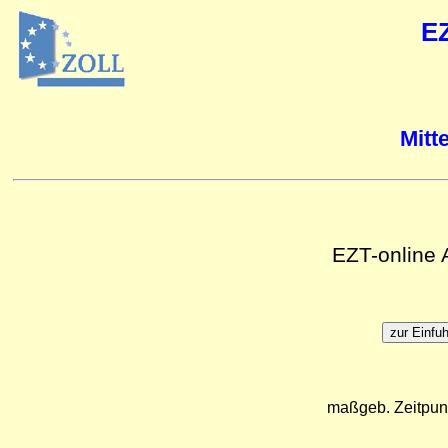
E
Mitt
EZT-online
maßgeb. Zeitpun