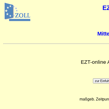
E
Mitt
EZT-online
maßgeb. Zeitpun