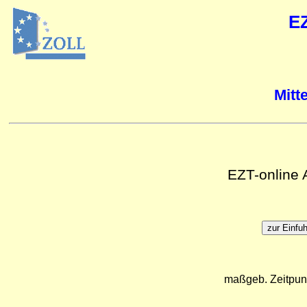
E
Mitt
EZT-online
maßgeb. Zeitpun