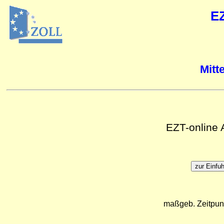
E
Mitt
EZT-online
maßgeb. Zeitpun