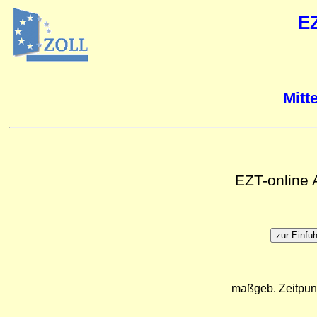
E
Mitt
EZT-online
maßgeb. Zeitpun