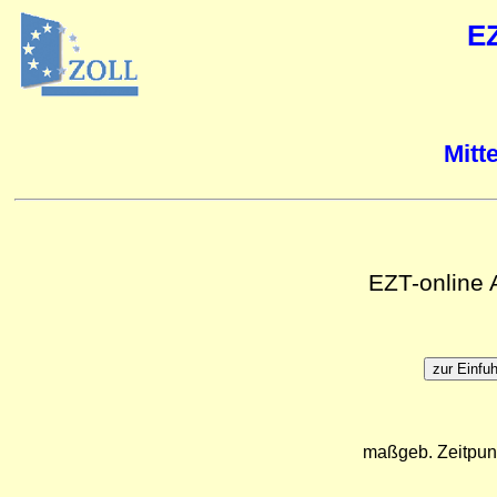
E
Mitt
EZT-online
maßgeb. Zeitpun