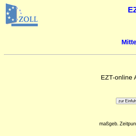
E
Mitt
EZT-online
maßgeb. Zeitpun