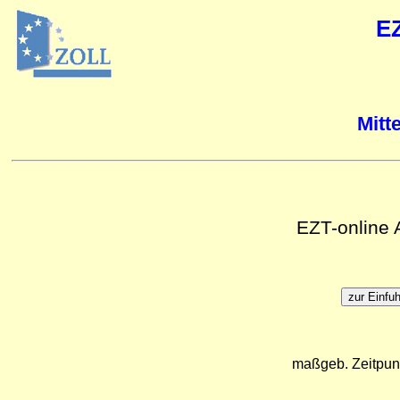
E
Mitt
EZT-online
maßgeb. Zeitpun