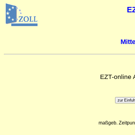
E
Mitt
EZT-online
maßgeb. Zeitpun