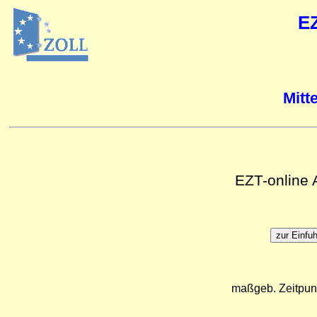
E
Mitt
EZT-online
maßgeb. Zeitpun