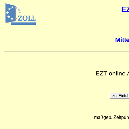
E
Mitt
EZT-online
maßgeb. Zeitpun