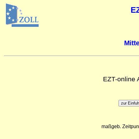
E
Mitt
EZT-online
maßgeb. Zeitpun