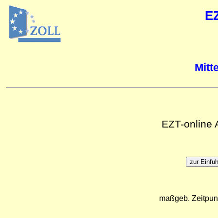
E
Mitt
EZT-online
maßgeb. Zeitpun