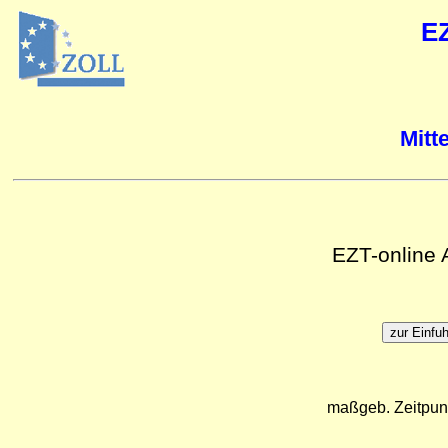
E
Mitt
EZT-online
maßgeb. Zeitpun