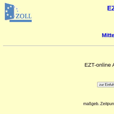
E
Mitt
EZT-online
maßgeb. Zeitpun