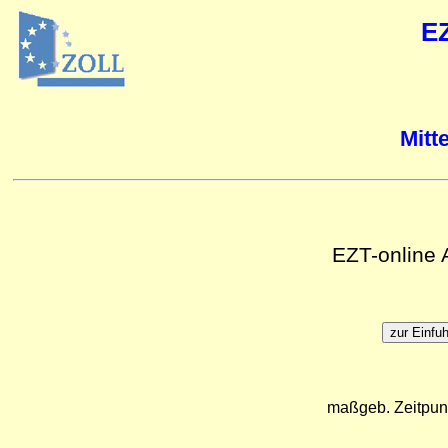
E
Mitt
EZT-online
maßgeb. Zeitpun