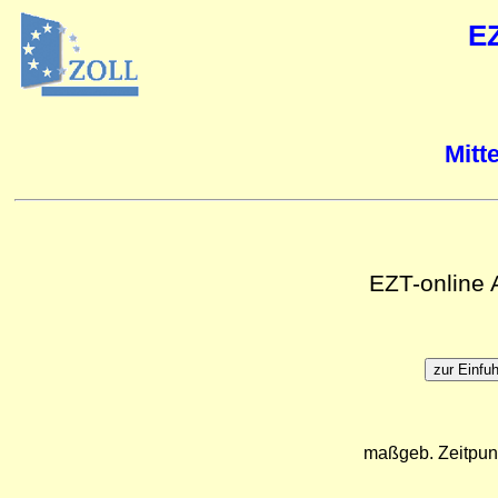
E
Mitt
EZT-online
maßgeb. Zeitpun