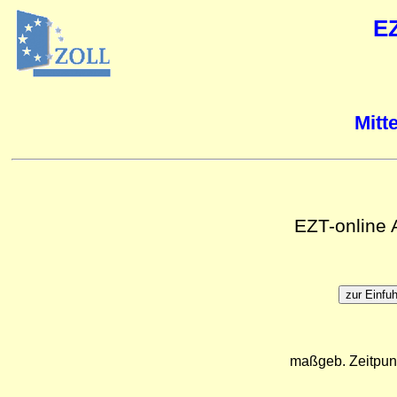
E
Mitt
EZT-online
maßgeb. Zeitpun