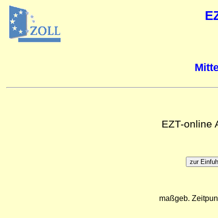
E
Mitt
EZT-online
maßgeb. Zeitpun