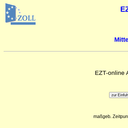
E
Mitt
EZT-online
maßgeb. Zeitpun