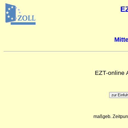
E
Mitt
EZT-online
maßgeb. Zeitpun