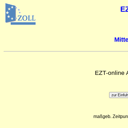
E
Mitt
EZT-online
maßgeb. Zeitpun