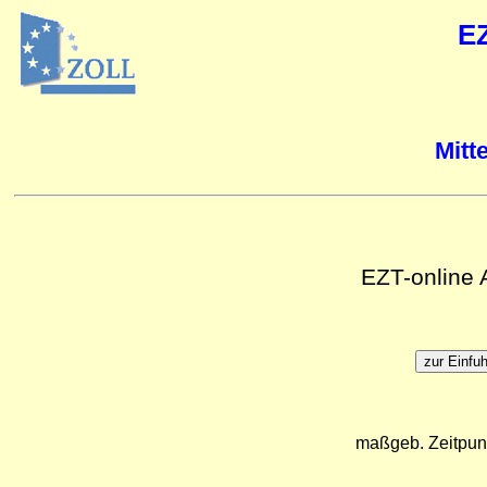
E
Mitt
EZT-online
maßgeb. Zeitpun