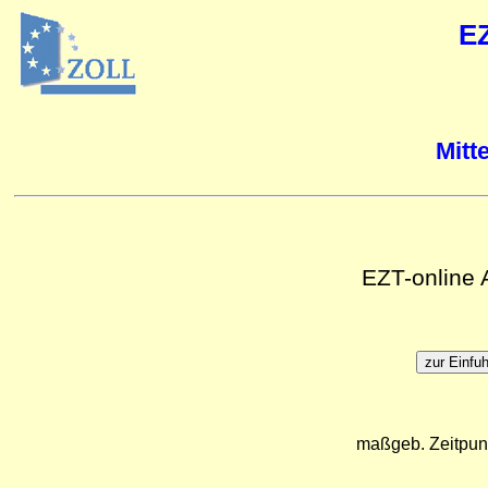
E
Mitt
EZT-online
maßgeb. Zeitpun