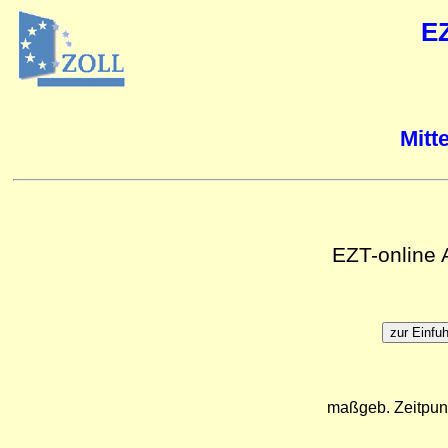
E
Mitt
EZT-online
maßgeb. Zeitpun