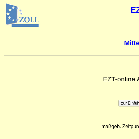
E
Mitt
EZT-online
maßgeb. Zeitpun