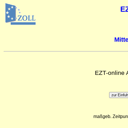
E
Mitt
EZT-online
maßgeb. Zeitpun