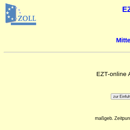
E
Mitt
EZT-online
maßgeb. Zeitpun