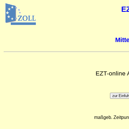
E
Mitt
EZT-online
maßgeb. Zeitpun