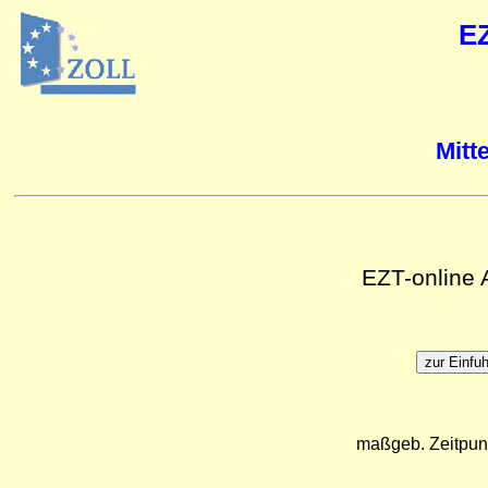
E
Mitt
EZT-online
maßgeb. Zeitpun