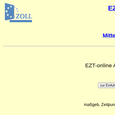
E
Mitt
EZT-online
maßgeb. Zeitpun