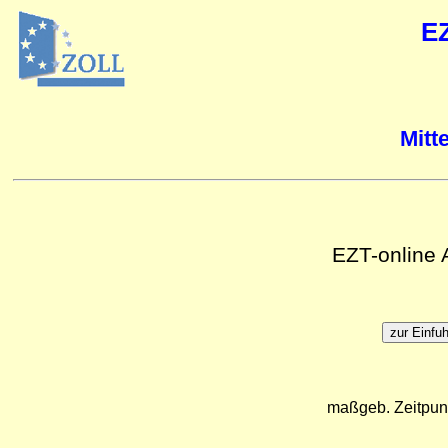
E
Mitt
EZT-online
maßgeb. Zeitpun