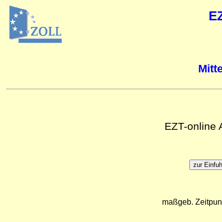
E
Mitt
EZT-online
maßgeb. Zeitpun