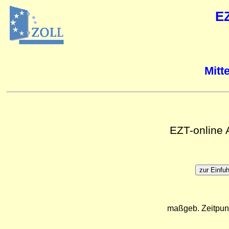
E
Mitt
EZT-online
maßgeb. Zeitpun