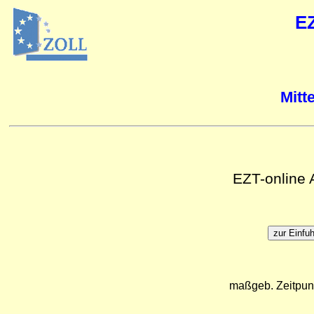
E
Mitt
EZT-online
maßgeb. Zeitpun