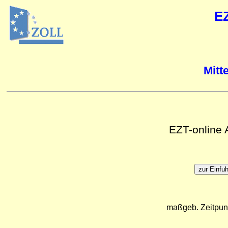
E
Mitt
EZT-online
maßgeb. Zeitpun