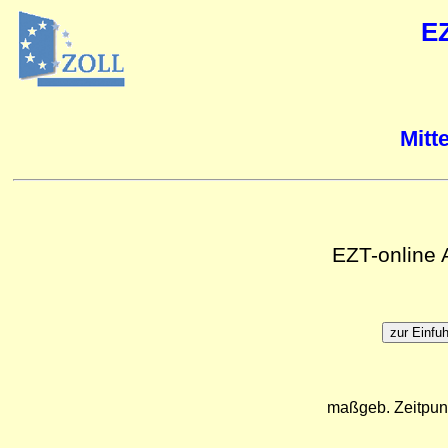
E
Mitt
EZT-online
maßgeb. Zeitpun